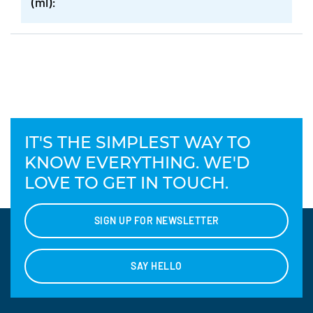
(ml):
IT'S THE SIMPLEST WAY TO
KNOW EVERYTHING. WE'D
LOVE TO GET IN TOUCH.
SIGN UP FOR NEWSLETTER
SAY HELLO