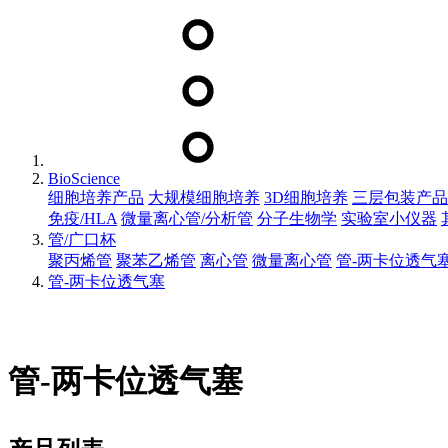
BioScience
细胞培养产品
大规模细胞培养
3D细胞培养
三层包装产品
免疫/HLA
微量离心管/分析管
分子生物学
实验室小仪器
管/广口杯
聚丙烯管
聚苯乙烯管
离心管
微量离心管
管-两卡位透气
管-两卡位透气塞
管-两卡位透气塞