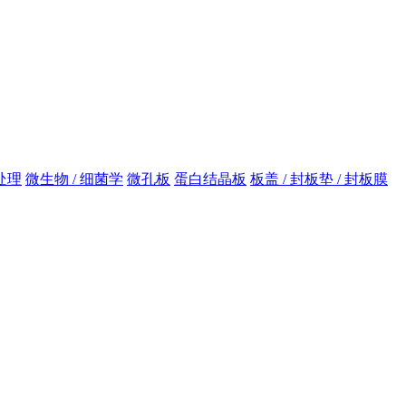
处理
微生物 / 细菌学
微孔板
蛋白结晶板
板盖 / 封板垫 / 封板膜