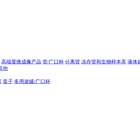
高端显微成像产品
管/广口杯
分离管
冻存管和生物样本库
液体
其他
塞
盖子
多用途罐/广口杯