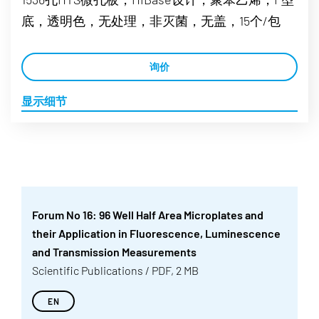
底，透明色，无处理，非灭菌，无盖，15个/包
询价
显示细节
Forum No 16: 96 Well Half Area Microplates and
their Application in Fluorescence, Luminescence
and Transmission Measurements
Scientific Publications / PDF, 2 MB
EN