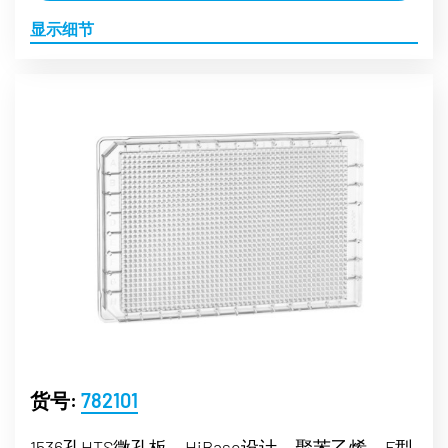
显示细节
货号:
782101
1536孔HTS微孔板，HiBase设计，聚苯乙烯，F型