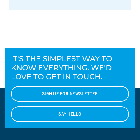
IT'S THE SIMPLEST WAY TO
KNOW EVERYTHING. WE'D
LOVE TO GET IN TOUCH.
SIGN UP FOR NEWSLETTER
SAY HELLO