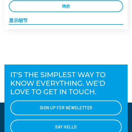
询价
显示细节
IT'S THE SIMPLEST WAY TO
KNOW EVERYTHING. WE'D
LOVE TO GET IN TOUCH.
SIGN UP FOR NEWSLETTER
SAY HELLO