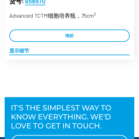
货号:
658970
Advanced TCTM细胞培养瓶，75cm²
询价
显示细节
IT'S THE SIMPLEST WAY TO
KNOW EVERYTHING. WE'D
LOVE TO GET IN TOUCH.