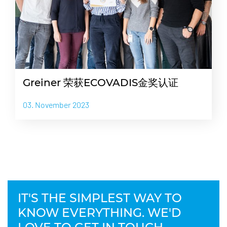
Greiner 荣获ECOVADIS金奖认证
03. November 2023
IT'S THE SIMPLEST WAY TO
KNOW EVERYTHING. WE'D