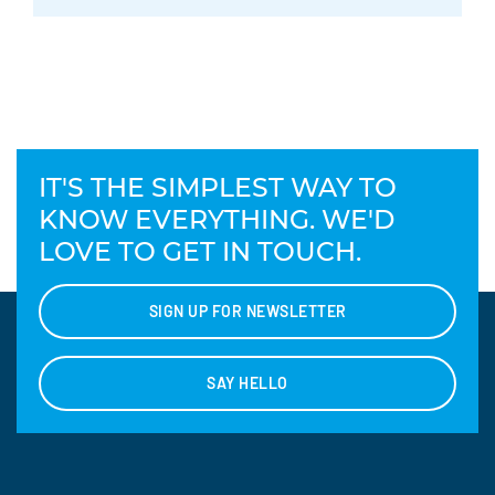
IT'S THE SIMPLEST WAY TO
KNOW EVERYTHING. WE'D
LOVE TO GET IN TOUCH.
SIGN UP FOR NEWSLETTER
SAY HELLO