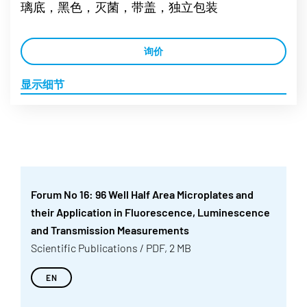
璃底，黑色，灭菌，带盖，独立包装
询价
显示细节
Forum No 16: 96 Well Half Area Microplates and
their Application in Fluorescence, Luminescence
and Transmission Measurements
Scientific Publications / PDF, 2 MB
EN