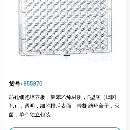
货号:
655970
96孔细胞培养板，聚苯乙烯材质，F型底（烟囱
孔），透明，细胞排斥表面，带凝 结环盖子，灭
菌，单个独立包装