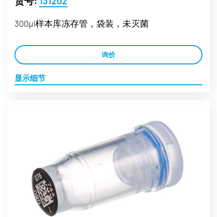
货号:
131202
300µl样本库冻存管，袋装，未灭菌
询价
显示细节