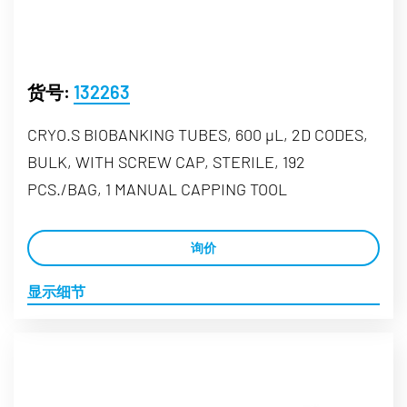
货号:
132263
CRYO.S BIOBANKING TUBES, 600 µL, 2D CODES,
BULK, WITH SCREW CAP, STERILE, 192
PCS./BAG, 1 MANUAL CAPPING TOOL
询价
显示细节