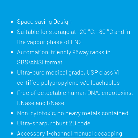
Space saving Design
Suitable for storage at -20 °C, -80 °C and in
the vapour phase of LN2
Automation-friendly 96way racks in
SBS/ANSI format
Ultra-pure medical grade, USP class VI
certified polypropylene w/o leachables
Free of detectable human DNA, endotoxins,
DNase and RNase
Non-cytotoxic, no heavy metals contained
Ultra-sharp, robust 2D code
Accessory 1-channel manual decapping