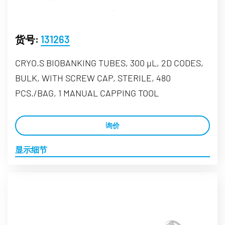
货号:
131263
CRYO.S BIOBANKING TUBES, 300 µL, 2D CODES,
BULK, WITH SCREW CAP, STERILE, 480
PCS./BAG, 1 MANUAL CAPPING TOOL
询价
显示细节