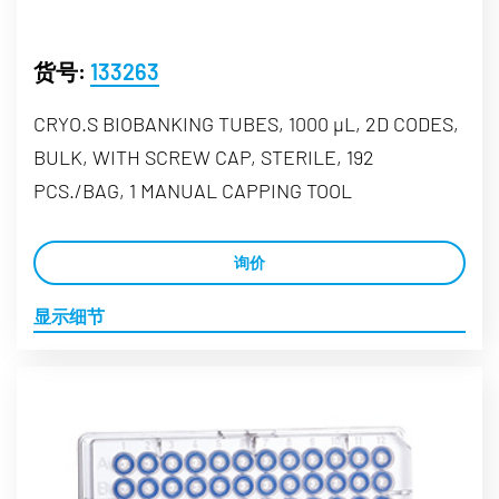
货号:
133263
CRYO.S BIOBANKING TUBES, 1000 µL, 2D CODES,
BULK, WITH SCREW CAP, STERILE, 192
PCS./BAG, 1 MANUAL CAPPING TOOL
询价
显示细节