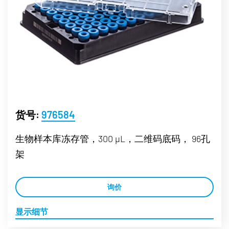
货号:
976584
生物样本库冻存管，300 µL，二维码底码， 96孔
架
询价
显示细节