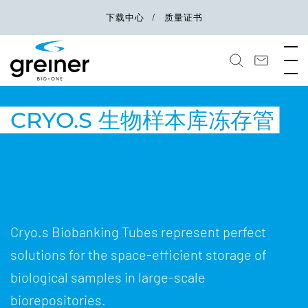
下载中心
质量证书
CRYO.S 生物样本库冻存管
Cryo.s Biobanking Tubes represent perfect
solutions for the space-efficient storage of
biological samples in large-scale
biorepositories.