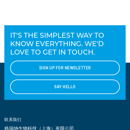
IT'S THE SIMPLEST WAY TO
KNOW EVERYTHING. WE'D
LOVE TO GET IN TOUCH.
SIGN UP FOR NEWSLETTER
SAY HELLO
联系我们
格瑞纳生物科技（上海）有限公司