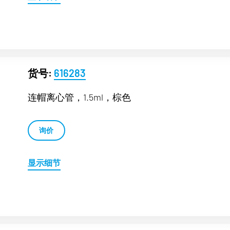
货号:
616283
连帽离心管，1.5ml，棕色
询价
显示细节