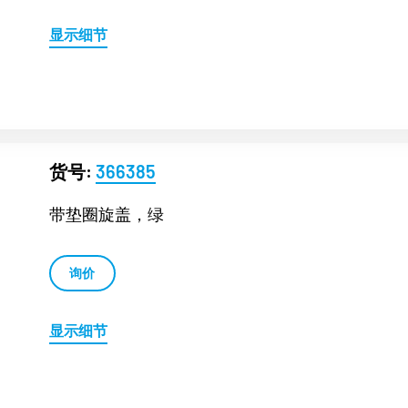
显示细节
货号:
366385
带垫圈旋盖，绿
询价
显示细节