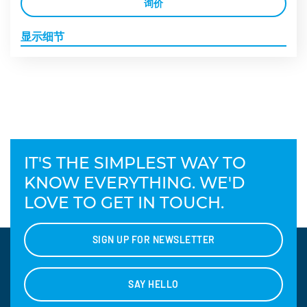
询价
显示细节
IT'S THE SIMPLEST WAY TO
KNOW EVERYTHING. WE'D
LOVE TO GET IN TOUCH.
SIGN UP FOR NEWSLETTER
SAY HELLO