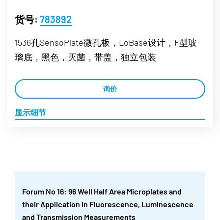
货号:
783892
1536孔SensoPlate微孔板，LoBase设计，F型玻
璃底，黑色，灭菌，带盖，独立包装
询价
显示细节
Forum No 16: 96 Well Half Area Microplates and
their Application in Fluorescence, Luminescence
and Transmission Measurements