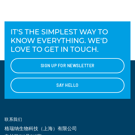
IT'S THE SIMPLEST WAY TO
KNOW EVERYTHING. WE'D
LOVE TO GET IN TOUCH.
SIGN UP FOR NEWSLETTER
SAY HELLO
联系我们
格瑞纳生物科技（上海）有限公司