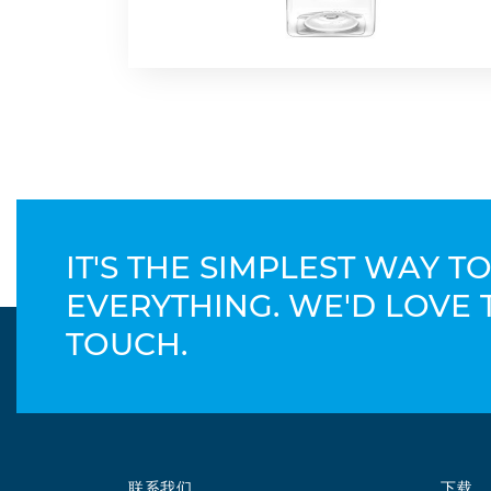
IT'S THE SIMPLEST WAY 
EVERYTHING. WE'D LOVE 
TOUCH.
联系我们
下载