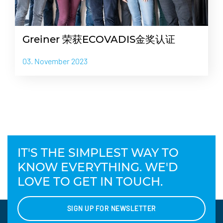
Greiner 荣获ECOVADIS金奖认证
03. November 2023
IT'S THE SIMPLEST WAY TO
KNOW EVERYTHING. WE'D
LOVE TO GET IN TOUCH.
SIGN UP FOR NEWSLETTER