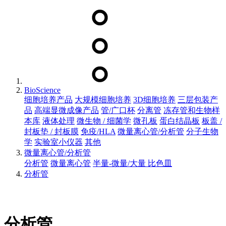
BioScience
细胞培养产品
大规模细胞培养
3D细胞培养
三层包装产
品
高端显微成像产品
管/广口杯
分离管
冻存管和生物样
本库
液体处理
微生物 / 细菌学
微孔板
蛋白结晶板
板盖 /
封板垫 / 封板膜
免疫/HLA
微量离心管/分析管
分子生物
学
实验室小仪器
其他
微量离心管/分析管
分析管
微量离心管
半量-微量/大量 比色皿
分析管
分析管