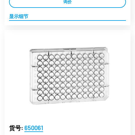
询价
显示细节
货号:
650061