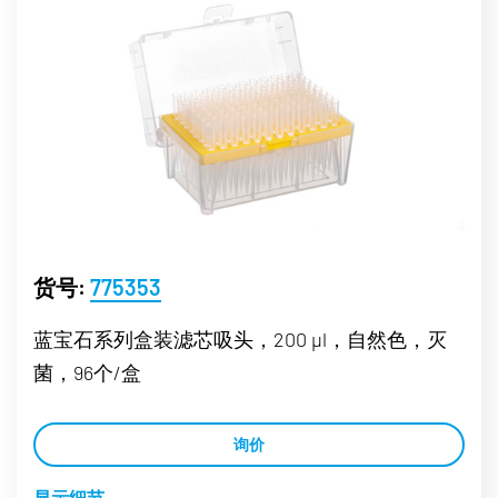
货号:
775353
蓝宝石系列盒装滤芯吸头，200 µl，自然色，灭
菌，96个/盒
询价
显示细节