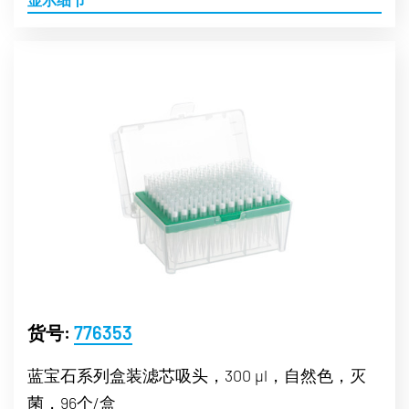
货号:
776353
蓝宝石系列盒装滤芯吸头，300 µl，自然色，灭
菌，96个/盒