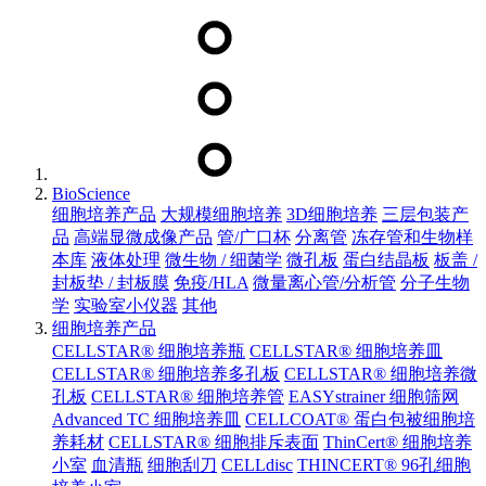
BioScience
细胞培养产品
大规模细胞培养
3D细胞培养
三层包装产
品
高端显微成像产品
管/广口杯
分离管
冻存管和生物样
本库
液体处理
微生物 / 细菌学
微孔板
蛋白结晶板
板盖 /
封板垫 / 封板膜
免疫/HLA
微量离心管/分析管
分子生物
学
实验室小仪器
其他
细胞培养产品
CELLSTAR® 细胞培养瓶
CELLSTAR® 细胞培养皿
CELLSTAR® 细胞培养多孔板
CELLSTAR® 细胞培养微
孔板
CELLSTAR® 细胞培养管
EASYstrainer 细胞筛网
Advanced TC 细胞培养皿
CELLCOAT® 蛋白包被细胞培
养耗材
CELLSTAR® 细胞排斥表面
ThinCert® 细胞培养
小室
血清瓶
细胞刮刀
CELLdisc
THINCERT® 96孔细胞