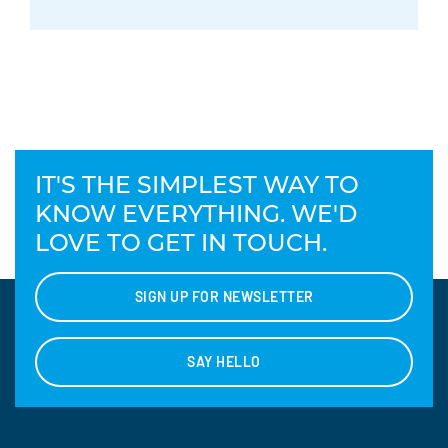
IT'S THE SIMPLEST WAY TO
KNOW EVERYTHING. WE'D
LOVE TO GET IN TOUCH.
SIGN UP FOR NEWSLETTER
SAY HELLO