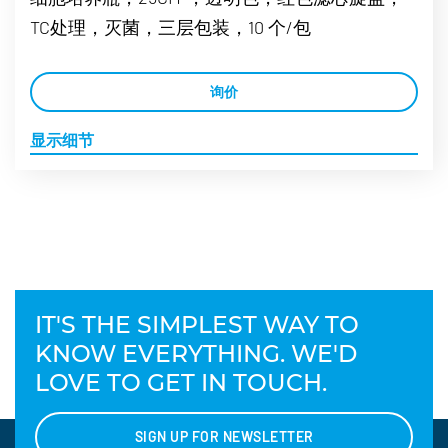
TC处理，灭菌，三层包装，10 个/包
询价
显示细节
IT'S THE SIMPLEST WAY TO
KNOW EVERYTHING. WE'D
LOVE TO GET IN TOUCH.
SIGN UP FOR NEWSLETTER