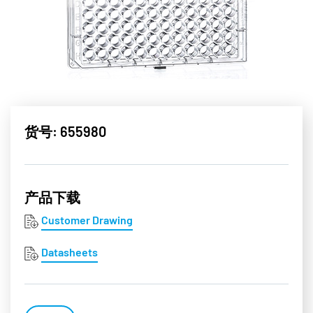
货号: 655980
产品下载
Customer Drawing
Datasheets