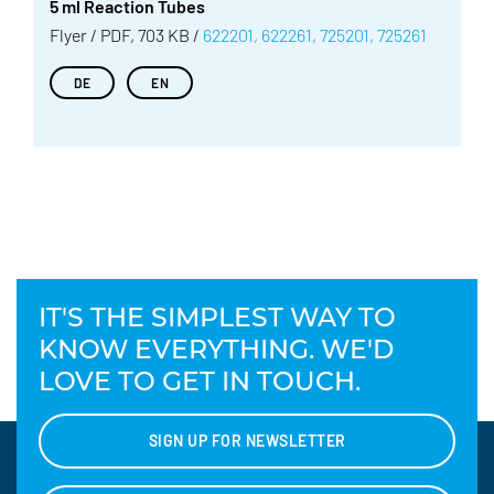
5 ml Reaction Tubes
Flyer / PDF, 703 KB /
622201, 622261, 725201, 725261
DE
EN
IT'S THE SIMPLEST WAY TO
KNOW EVERYTHING. WE'D
LOVE TO GET IN TOUCH.
SIGN UP FOR NEWSLETTER