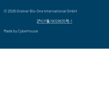
© 2026 Greiner Bio-One International GmbH
沪ICP备19029635号-1
Made by
Cyberhouse