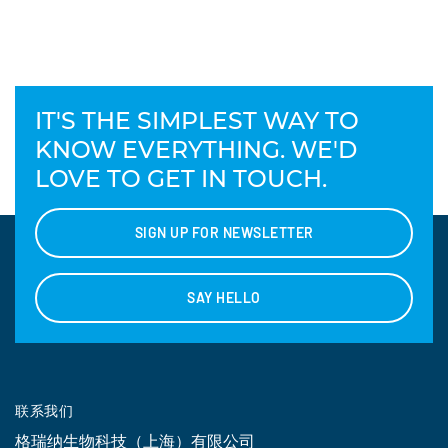
IT'S THE SIMPLEST WAY TO
KNOW EVERYTHING. WE'D
LOVE TO GET IN TOUCH.
SIGN UP FOR NEWSLETTER
SAY HELLO
联系我们
格瑞纳生物科技（上海）有限公司