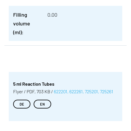
Filling
0.00
volume
(ml):
5 ml Reaction Tubes
Flyer / PDF, 703 KB /
622201, 622261, 725201, 725261
DE
EN