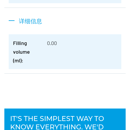
详细信息
Filling
0.00
volume
(ml):
IT'S THE SIMPLEST WAY TO
KNOW EVERYTHING. WE'D