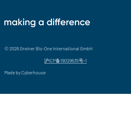
© 2026 Greiner Bio-One International GmbH
沪ICP备19029635号-1
Made by
Cyberhouse