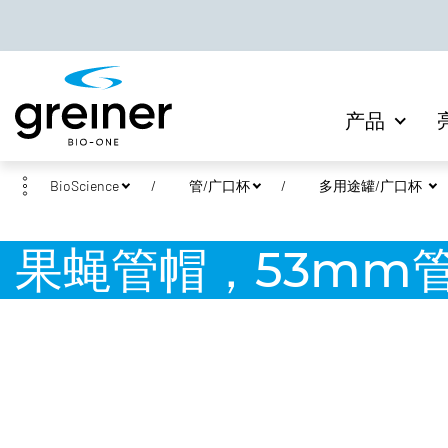
产品
BioScience
管/广口杯
多用途罐/广口杯
果蝇管帽，53mm