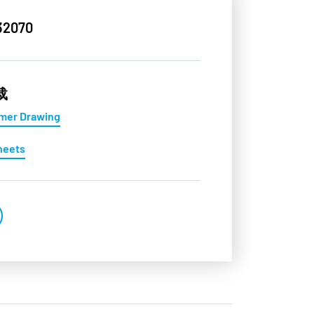
32070
载
mer Drawing
heets