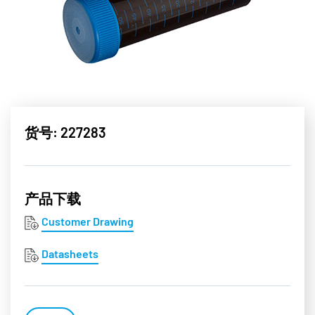
货号: 227283
产品下载
Customer Drawing
Datasheets