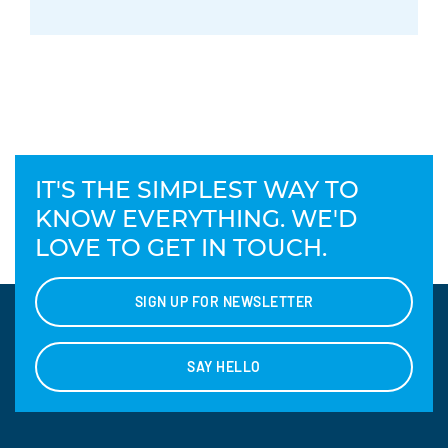
IT'S THE SIMPLEST WAY TO
KNOW EVERYTHING. WE'D
LOVE TO GET IN TOUCH.
SIGN UP FOR NEWSLETTER
SAY HELLO