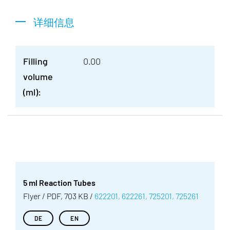
详细信息
Filling
0.00
volume
(ml):
5 ml Reaction Tubes
Flyer / PDF, 703 KB /
622201, 622261, 725201, 725261
DE
EN