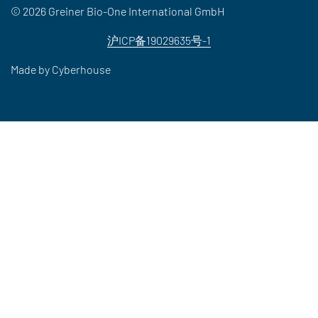
© 2026 Greiner Bio-One International GmbH
沪ICP备19029635号-1
Made by
Cyberhouse