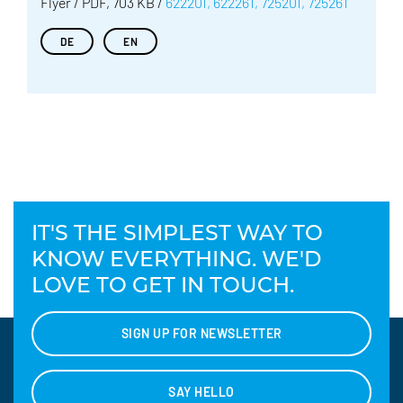
Flyer / PDF, 703 KB /
622201, 622261, 725201, 725261
DE
EN
IT'S THE SIMPLEST WAY TO
KNOW EVERYTHING. WE'D
LOVE TO GET IN TOUCH.
SIGN UP FOR NEWSLETTER
SAY HELLO