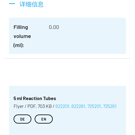
详细信息
Filling
0.00
volume
(ml):
5 ml Reaction Tubes
Flyer / PDF, 703 KB /
622201, 622261, 725201, 725261
DE
EN