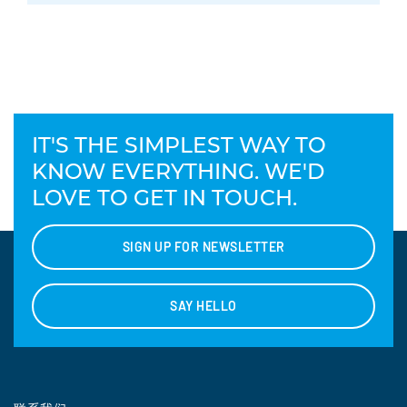
IT'S THE SIMPLEST WAY TO
KNOW EVERYTHING. WE'D
LOVE TO GET IN TOUCH.
SIGN UP FOR NEWSLETTER
SAY HELLO