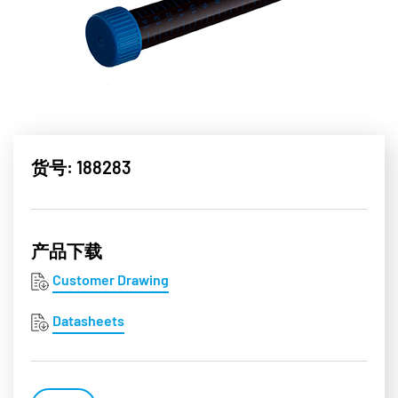
货号: 188283
产品下载
Customer Drawing
Datasheets