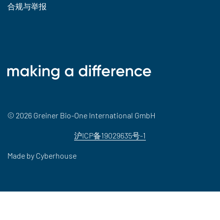
合规与举报
© 2026 Greiner Bio-One International GmbH
沪ICP备19029635号-1
Made by
Cyberhouse