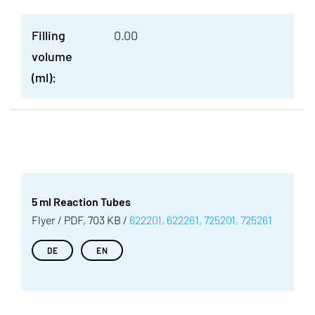
Filling
0.00
volume
(ml):
5 ml Reaction Tubes
Flyer / PDF, 703 KB /
622201, 622261, 725201, 725261
DE
EN