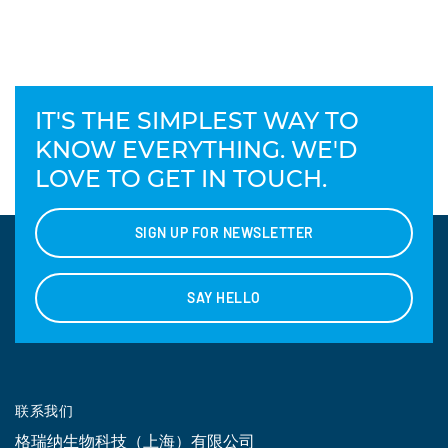
IT'S THE SIMPLEST WAY TO
KNOW EVERYTHING. WE'D
LOVE TO GET IN TOUCH.
SIGN UP FOR NEWSLETTER
SAY HELLO
联系我们
格瑞纳生物科技（上海）有限公司