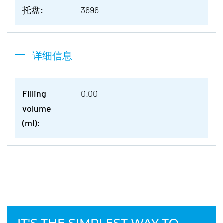
托盘:
3696
详细信息
Filling
0.00
volume
(ml):
IT'S THE SIMPLEST WAY TO