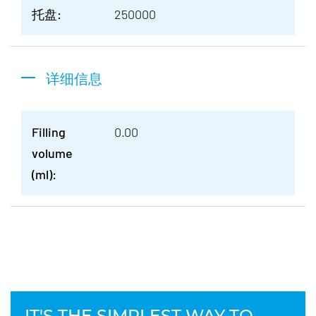
托盘:
250000
详细信息
Filling
0.00
volume
(ml):
IT'S THE SIMPLEST WAY TO