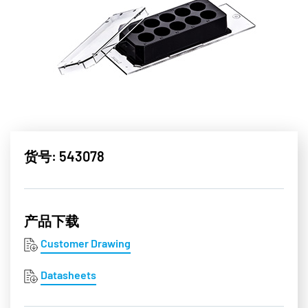
货号: 543078
产品下载
Customer Drawing
Datasheets