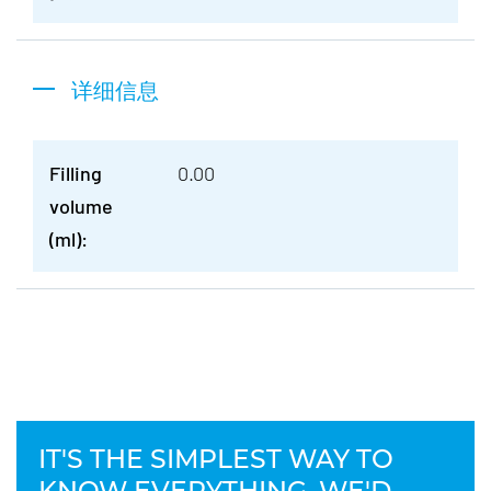
详细信息
Filling
0.00
volume
(ml):
IT'S THE SIMPLEST WAY TO
KNOW EVERYTHING. WE'D