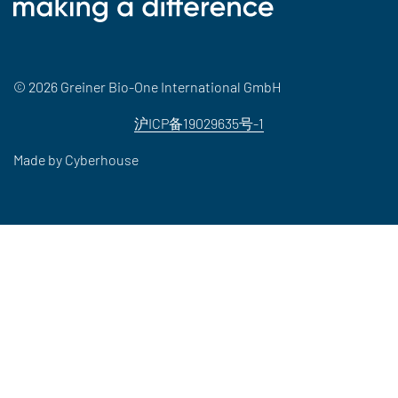
© 2026 Greiner Bio-One International GmbH
沪ICP备19029635号-1
Made by
Cyberhouse