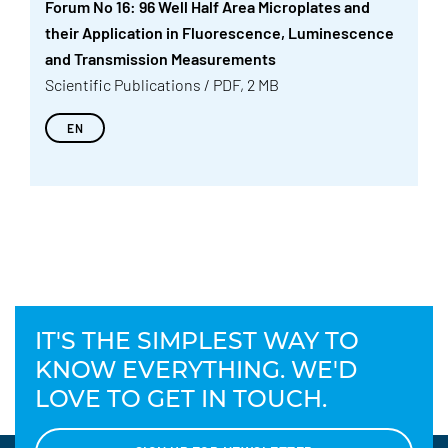
Forum No 16: 96 Well Half Area Microplates and
their Application in Fluorescence, Luminescence
and Transmission Measurements
Scientific Publications / PDF, 2 MB
EN
IT'S THE SIMPLEST WAY TO
KNOW EVERYTHING. WE'D
LOVE TO GET IN TOUCH.