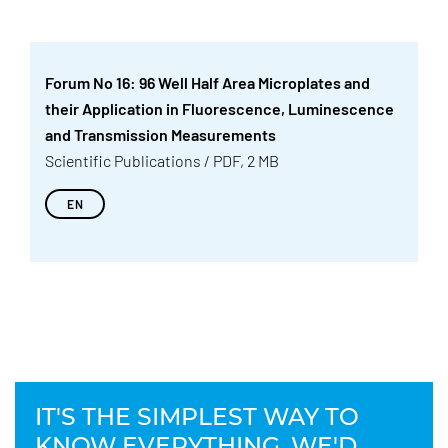
Forum No 16: 96 Well Half Area Microplates and
their Application in Fluorescence, Luminescence
and Transmission Measurements
Scientific Publications / PDF, 2 MB
EN
IT'S THE SIMPLEST WAY TO
KNOW EVERYTHING. WE'D