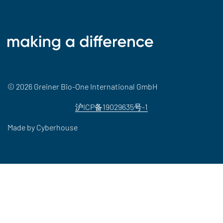
© 2026 Greiner Bio-One International GmbH
沪ICP备19029635号-1
Made by
Cyberhouse