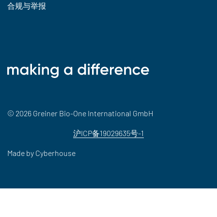
合规与举报
© 2026 Greiner Bio-One International GmbH
沪ICP备19029635号-1
Made by
Cyberhouse