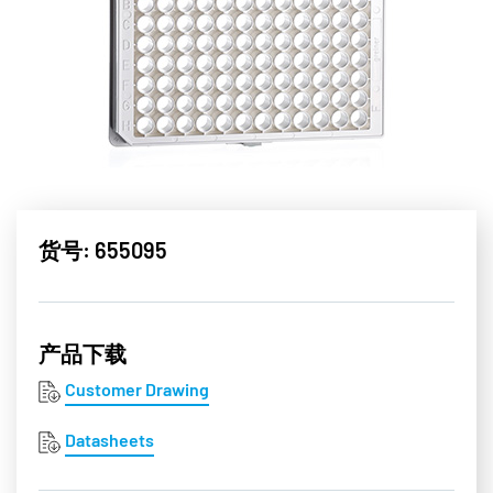
货号: 655095
产品下载
Customer Drawing
Datasheets