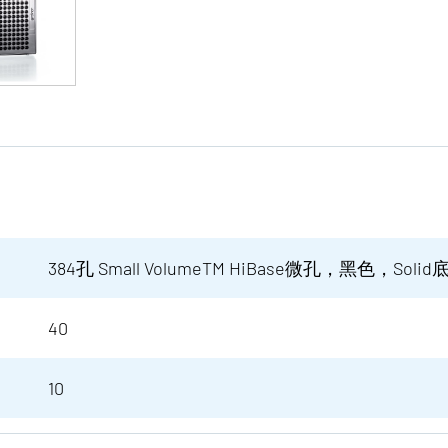
384孔 Small VolumeTM HiBase微孔，黑色，Solid
40
10