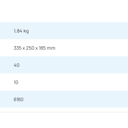
1,84 kg
335 x 250 x 165 mm
40
10
6160