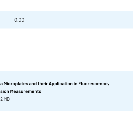
0.00
ea Microplates and their Application in Fluorescence,
ssion Measurements
 2 MB