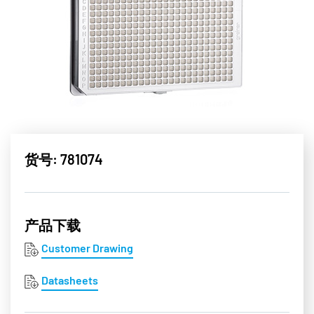
货号: 781074
产品下载
Customer Drawing
Datasheets