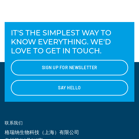
IT'S THE SIMPLEST WAY TO
KNOW EVERYTHING. WE'D
LOVE TO GET IN TOUCH.
SIGN UP FOR NEWSLETTER
SAY HELLO
联系我们
格瑞纳生物科技（上海）有限公司