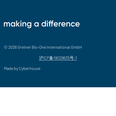
© 2026 Greiner Bio-One International GmbH
沪ICP备19029635号-1
Made by
Cyberhouse