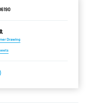
6190
载
mer Drawing
heets