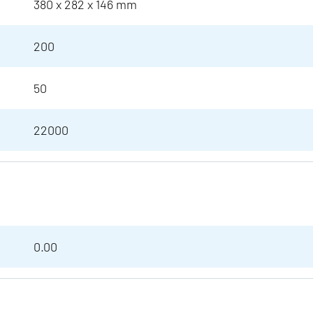
380 x 282 x 146 mm
200
50
22000
0.00