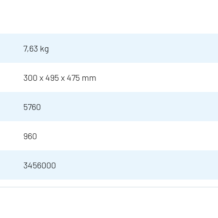
7,63 kg
300 x 495 x 475 mm
5760
960
3456000