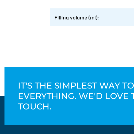
Filling volume (ml):
IT'S THE SIMPLEST WAY 
EVERYTHING. WE'D LOVE 
TOUCH.