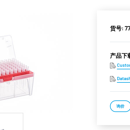
货号: 77
产品下
Custo
Datas
询价