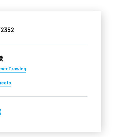
2352
载
mer Drawing
heets