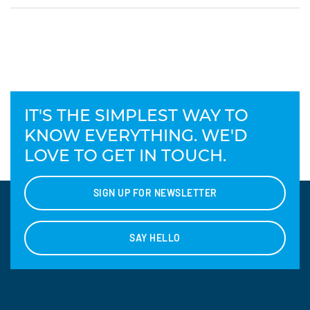
IT'S THE SIMPLEST WAY TO
KNOW EVERYTHING. WE'D
LOVE TO GET IN TOUCH.
SIGN UP FOR NEWSLETTER
SAY HELLO