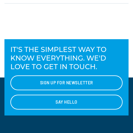
IT'S THE SIMPLEST WAY TO
KNOW EVERYTHING. WE'D
LOVE TO GET IN TOUCH.
SIGN UP FOR NEWSLETTER
SAY HELLO