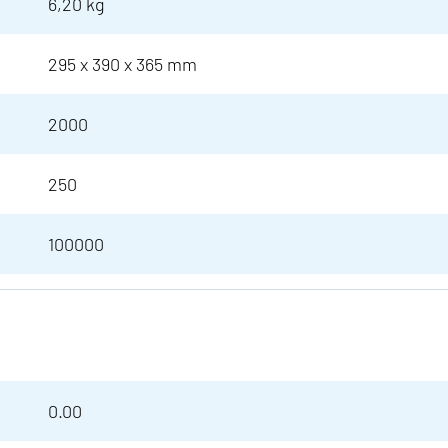
6,20 kg
295 x 390 x 365 mm
2000
250
100000
0.00