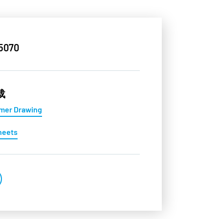
5070
载
mer Drawing
heets