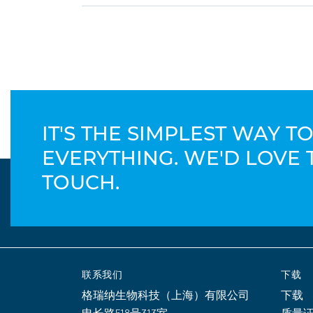
IT'S THE SIMPLEST WAY 
EVERYTHING. WE'D LOVE 
TOUCH.
联系我们
下载
格瑞纳生物科技（上海）有限公司
下载
申长路518号313室
质量