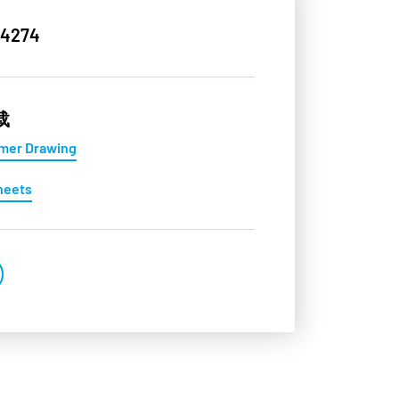
4274
载
mer Drawing
heets