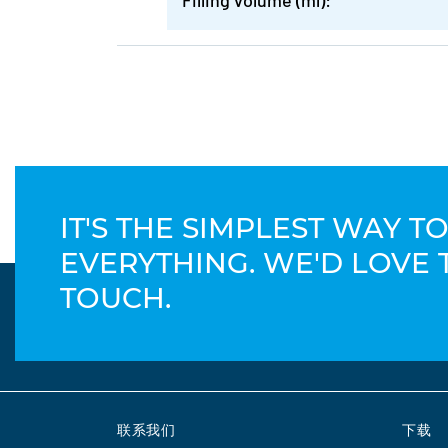
Filling volume (ml):
IT'S THE SIMPLEST WAY 
EVERYTHING. WE'D LOVE 
TOUCH.
联系我们
下载