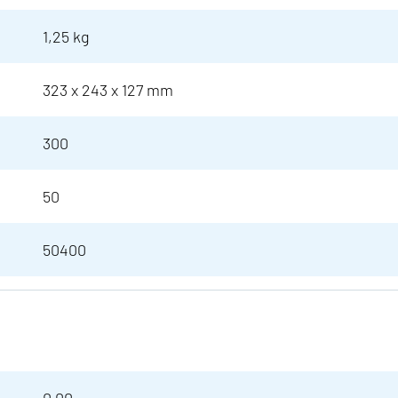
1,25 kg
323 x 243 x 127 mm
300
50
50400