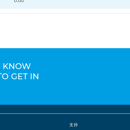
0.00
TO KNOW
TO GET IN
支持