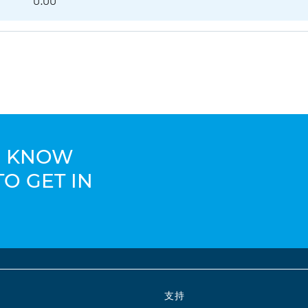
0.00
TO KNOW
TO GET IN
支持