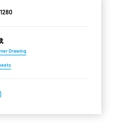
1280
载
mer Drawing
heets