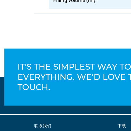
Filling volume (ml):
IT'S THE SIMPLEST WAY 
EVERYTHING. WE'D LOVE 
TOUCH.
联系我们
下载