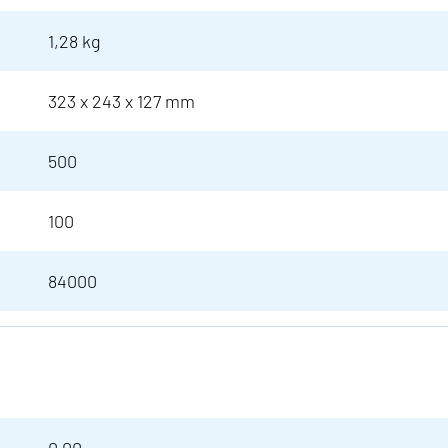
1,28 kg
323 x 243 x 127 mm
500
100
84000